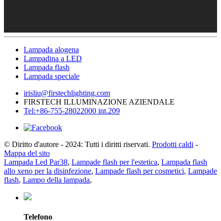
Lampada alogena
Lampadina a LED
Lampada flash
Lampada speciale
irisliu@firstechlighting.com
FIRSTECH ILLUMINAZIONE AZIENDALE
Tel:+86-755-28022000 int.209
© Diritto d'autore - 2024: Tutti i diritti riservati.
Prodotti caldi
-
Mappa del sito
Lampada Led Par38
,
Lampade flash per l'estetica
,
Lampada flash
allo xeno per la disinfezione
,
Lampade flash per cosmetici
,
Lampade
flash
,
Lampo della lampada
,
Telefono