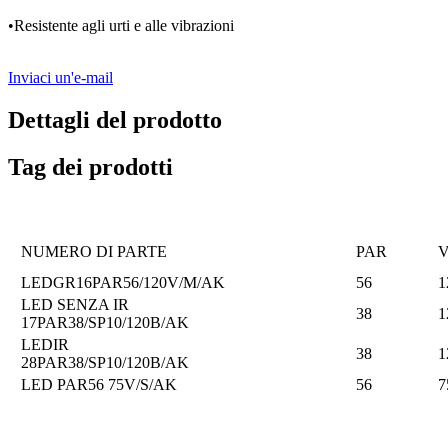
•Resistente agli urti e alle vibrazioni
Inviaci un'e-mail
Dettagli del prodotto
Tag dei prodotti
NUMERO DI PARTE
PAR
LEDGR16PAR56/120V/M/AK
56
1
LED SENZA IR
38
1
17PAR38/SP10/120B/AK
LEDIR
38
1
28PAR38/SP10/120B/AK
LED PAR56 75V/S/AK
56
7