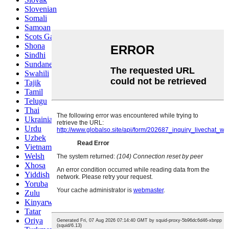
Slovenian
Somali
Samoan
Scots Gaelic
Shona
Sindhi
Sundanese
Swahili
Tajik
Tamil
Telugu
Thai
Ukrainian
Urdu
Uzbek
Vietnamese
Welsh
Xhosa
Yiddish
Yoruba
Zulu
Kinyarwanda
Tatar
Oriya