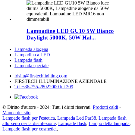
Lampadine LED GU10 5W Bianco
Daylight 5000K, 50W Hal...
Lampada alogena
Lampadina a LED
Lampada flash
Lampada speciale
irisliu@firstechlighting.com
FIRSTECH ILLUMINAZIONE AZIENDALE
Tel:+86-755-28022000 int.209
© Diritto d'autore - 2024: Tutti i diritti riservati.
Prodotti caldi
-
Mappa del sito
Lampade flash per l'estetica
,
Lampada Led Par38
,
Lampada flash
allo xeno per la disinfezione
,
Lampade flash
,
Lampo della lampada
,
Lampade flash per cosmetici
,